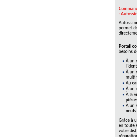
Commande 
: Autoss
Autossimo
permet de
directeme
Portail co
besoins de
À un 
l’iden
À un 
multi
Au
ca
À un 
À la v
pièce
À un 
neufs
Grâce à u
en toute s
votre dis
réparatio