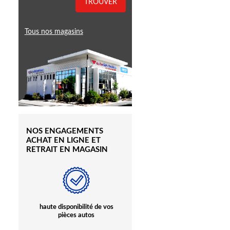
TROUVER
Tous nos magasins
NOS ENGAGEMENTS
ACHAT EN LIGNE ET
RETRAIT EN MAGASIN
à
haute disponibilité de vos
Des commerciaux pour
pièces autos
vous conseiller et vous
accompagner