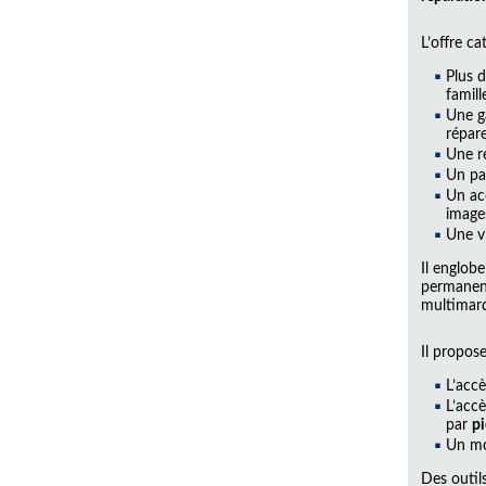
L’offre c
Plus 
famill
Une 
répare
Une r
Un pa
Un ac
images
Une vi
Il englob
permanenc
multimarq
Il propose
L’accè
L’acc
par
pi
Un mo
Des outil