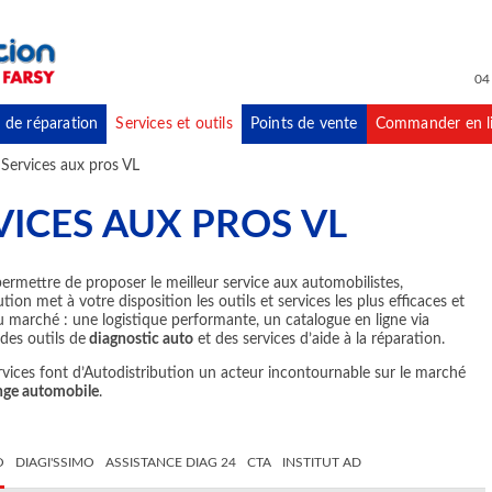
04
 de réparation
Services et outils
Points de vente
Commander en l
Services aux pros VL
VICES AUX PROS VL
ermettre de proposer le meilleur service aux automobilistes,
tion met à votre disposition les outils et services les plus efficaces et
 marché : une logistique performante, un catalogue en ligne via
des outils de
diagnostic auto
et des services d’aide à la réparation.
rvices font d’Autodistribution un acteur incontournable sur le marché
nge automobile
.
O
DIAGI'SSIMO
ASSISTANCE DIAG 24
CTA
INSTITUT AD