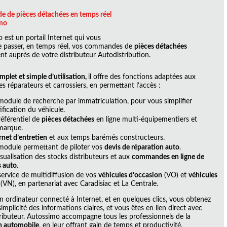
de pièces détachées en temps réel
imo
 est un portail Internet qui vous
 passer, en temps réel, vos commandes de
pièces détachées
nt auprès de votre distributeur Autodistribution.
mplet et simple d’utilisation,
il offre des fonctions adaptées aux
s réparateurs et carrossiers, en permettant l’accès :
module de recherche par immatriculation, pour vous simplifier
tification du véhicule.
référentiel de
pièces détachées
en ligne multi-équipementiers et
marque.
rnet d’entretien
et aux temps barémés constructeurs.
module permettant de piloter vos
devis de réparation auto
.
isualisation des stocks distributeurs et aux
commandes en ligne de
s auto
.
service de multidiffusion de vos
véhicules d’occasion
(VO) et
véhicules
(VN), en partenariat avec Caradisiac et La Centrale.
livraisons assurées jusqu'
n ordinateur connecté à Internet, et en quelques clics, vous obtenez
4 fois par jour
plus de 1 Million de pièces
implicité des informations claires, et vous êtes en lien direct avec
automobiles
tributeur. Autossimo accompagne tous les professionnels de la
n automobile
, en leur offrant gain de temps et productivité.