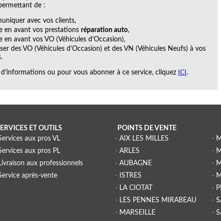
 permettant de :
niquer avec vos clients,
e en avant vos prestations
réparation auto
,
e en avant vos VO (Véhicules d’Occasion),
ser des VO (Véhicules d’Occasion) et des VN (Véhicules Neufs) à vos
.
 d’informations ou pour vous abonner à ce service, cliquez
ICI
.
ERVICES ET OUTILS
POINTS DE VENTE
Services aux pros VL
AIX LES MILLES
M
Services aux pros PL
ARLES
M
Livraison aux professionnels
AUBAGNE
M
Service après-vente
ISTRES
M
LA CIOTAT
P
LES PENNES MIRABEAU
S
MARSEILLE
S